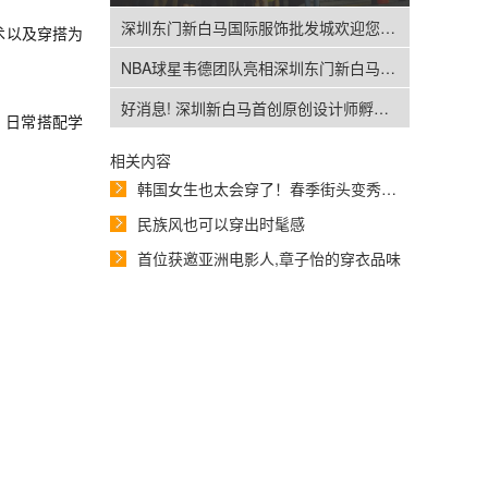
深圳东门新白马国际服饰批发城欢迎您！只有你想不到，没有我们做不到。
术以及穿搭为
NBA球星韦德团队亮相深圳东门新白马引爆球迷热情
好消息! 深圳新白马首创原创设计师孵化基地终于与大家见面了！
，日常搭配学
相关内容
韩国女生也太会穿了！春季街头变秀场，信手拈来都是时尚画报
民族风也可以穿出时髦感
首位获邀亚洲电影人,章子怡的穿衣品味