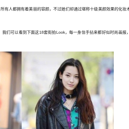
非所有人都拥有着美丽的容颜，不过她们却通过堪称十级美颜效果的化妆
我们可以看到下面这18套街拍Look，每一身信手拈来都好似时尚画报