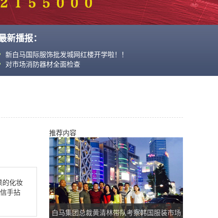
民族风也可以穿出时髦感
新白马电子城商启盛大开业，为建党100周年献礼
韩国女生也太会穿了！春季街头变秀场，信手拈来都是时尚画报
最新播报：
新白马国际服饰批发城网红楼开学啦！！
对市场消防器材全面检查
民族风也可以穿出时髦感
新白马电子城商启盛大开业，为建党100周年献礼
韩国女生也太会穿了！春季街头变秀场，信手拈来都是时尚画报
推荐内容
果的化妆
身信手拈
白马集团总裁黄清林带队考察韩国服装市场