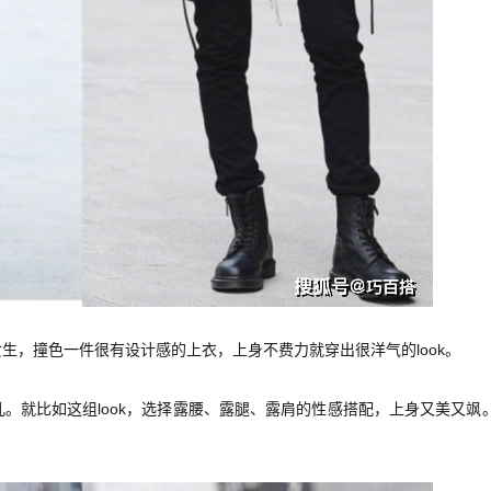
生，撞色一件很有设计感的上衣，上身不费力就穿出很洋气的look。
。就比如这组look，选择露腰、露腿、露肩的性感搭配，上身又美又飒