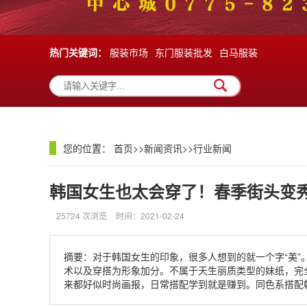
热门关键词：
服装市场
东门服装批发
白马服装
您的位置：
首页
>>
新闻资讯
>>
行业新闻
韩国女生也太会穿了！春季街头变
25724 次浏览
时间：2021-02-24
摘要：对于韩国女生的印象，很多人想到的就一个字“美
术以及穿搭为形象加分。不属于天生丽质类型的妹纸，完全
来都好似时尚画报，日常搭配学到就是赚到。同色系搭配